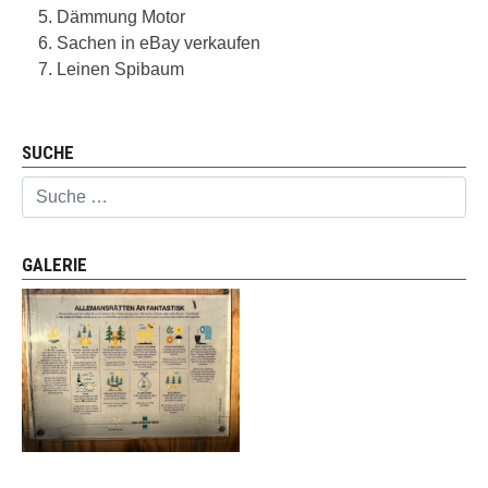
Dämmung Motor
Sachen in eBay verkaufen
Leinen Spibaum
Vorheriger Beitrag: Essensideen auf dem Boot
Nächster Beitrag: Impressum
Zurück
Weiter
SUCHE
Suchen
GALERIE