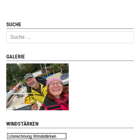
Nächster Beitrag: Boot
Weiter
SUCHE
Suchen
GALERIE
WINDSTÄRKEN